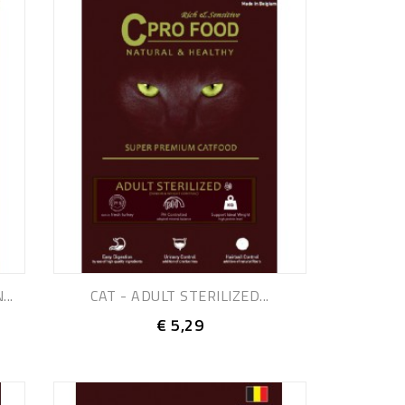
..
CAT - ADULT STERILIZED...
€ 5,29