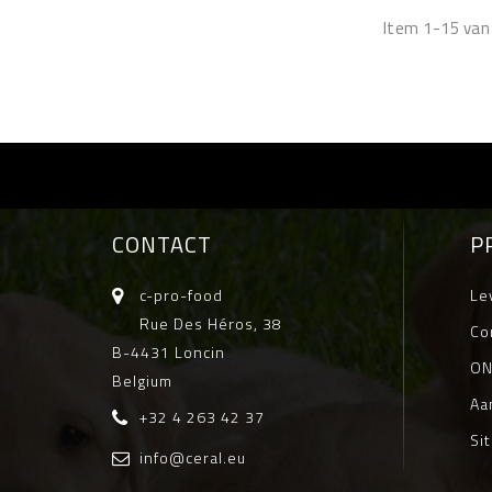
Item 1-15 van 
CONTACT
P
c-pro-food
Le
Rue Des Héros, 38
Co
B-4431 Loncin
ON
Belgium
Aa
+32 4 263 42 37
Si
info@ceral.eu