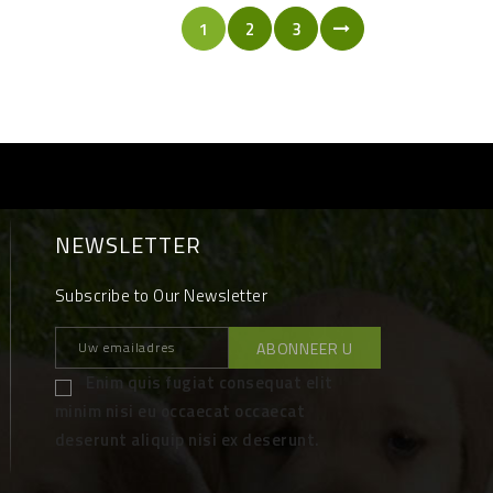
1
2
3
NEWSLETTER
Subscribe to Our Newsletter
Enim quis fugiat consequat elit
minim nisi eu occaecat occaecat
deserunt aliquip nisi ex deserunt.