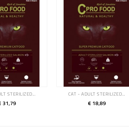
LT STERILIZED...
CAT - ADULT STERILIZED...
€ 31,79
€ 18,89