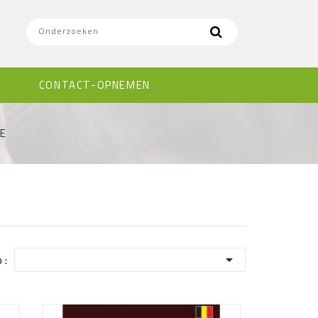
E
CONTACT-OPNEMEN
E

 :