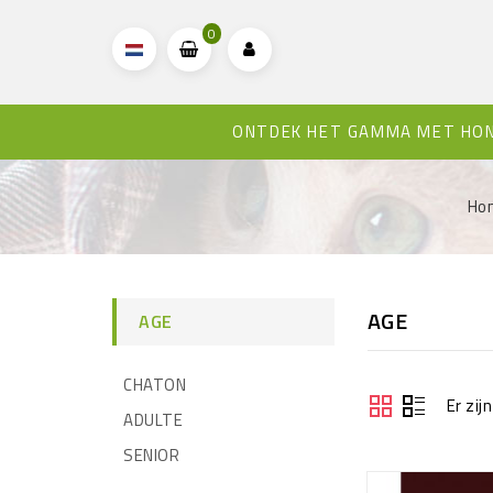
0
ONTDEK HET GAMMA MET HO
Ho
AGE
AGE
CHATON
Er zij
ADULTE
SENIOR