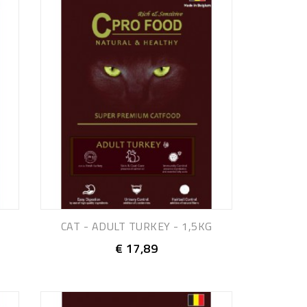
CAT - ADULT TURKEY - 1,5KG
€ 17,89