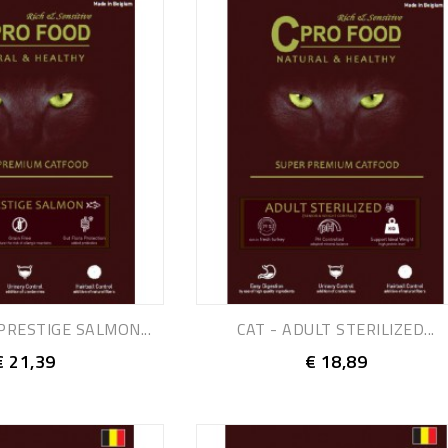
PRESTIGE SALMON...
CAT - ADULT STERILIZED...
€ 21,39
€ 18,89