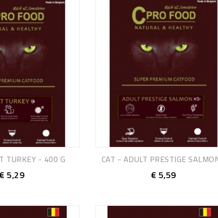
T TURKEY - 400 G
CAT - ADULT PRESTIGE SALMON.
€ 5,29
€ 5,59