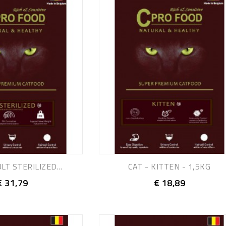
LT STERILIZED...
CAT - KITTEN - 1,5KG
€ 31,79
€ 18,89