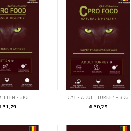
KITTEN - 3KG
CAT - ADULT TURKEY - 3KG
€ 31,79
€ 30,29