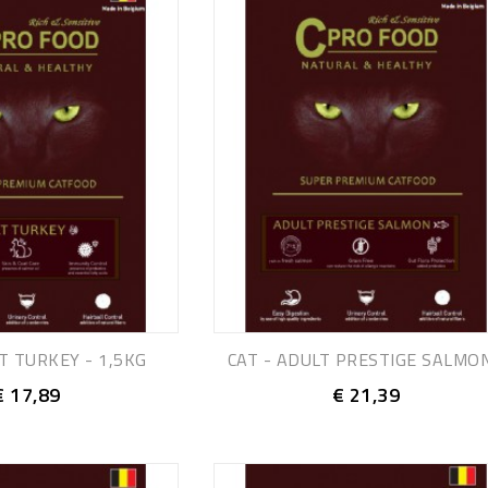
T TURKEY - 1,5KG
CAT - ADULT PRESTIGE SALMON.
€ 17,89
€ 21,39