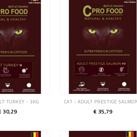
LT TURKEY - 3KG
CAT - ADULT PRESTIGE SALMON.
€ 30,29
€ 35,79