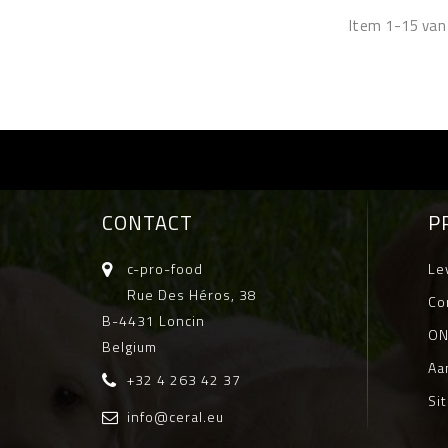
Item 1-15 van 
CONTACT
P
c-pro-food
Le
Rue Des Héros, 38
Co
B-4431 Loncin
ON
Belgium
Aa
+32 4 263 42 37
Si
info@ceral.eu