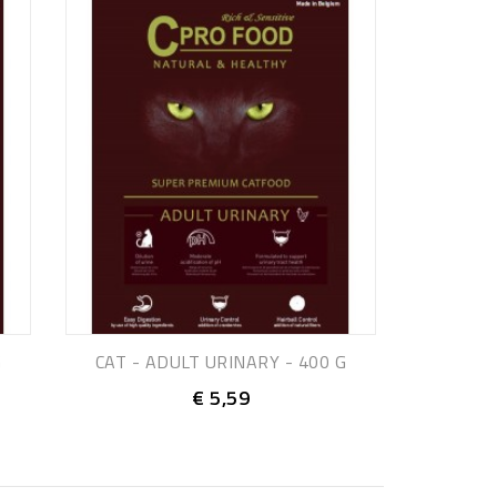
G
CAT - ADULT URINARY - 400 G
€ 5,59