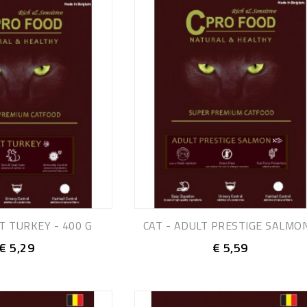
T TURKEY - 400 G
CAT - ADULT PRESTIGE SALMON.
€ 5,29
€ 5,59