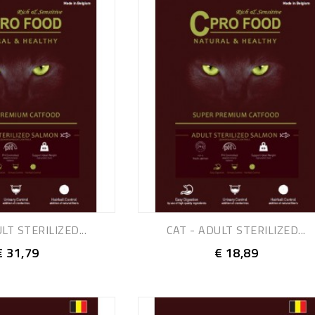
LT STERILIZED...
CAT - ADULT STERILIZED...
€ 31,79
€ 18,89