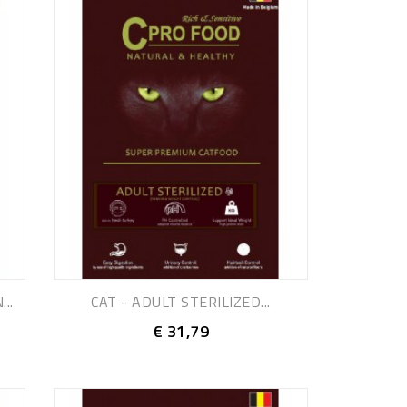
..
CAT - ADULT STERILIZED...
€ 31,79