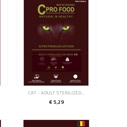
CAT - ADULT STERILIZED...
€ 5,29