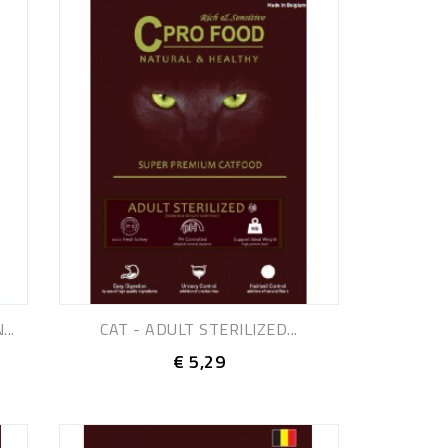
..
CAT - ADULT STERILIZED...
€ 5,29