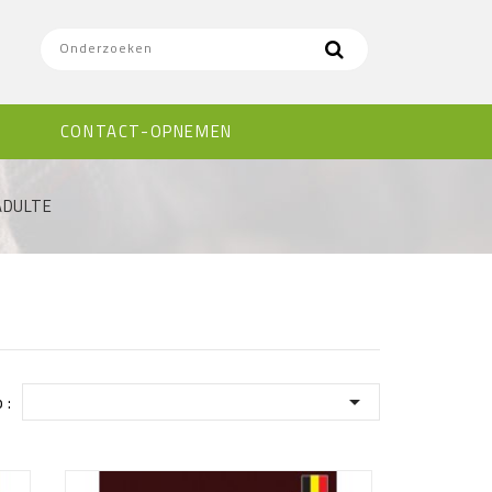
E
CONTACT-OPNEMEN
ADULTE

 :