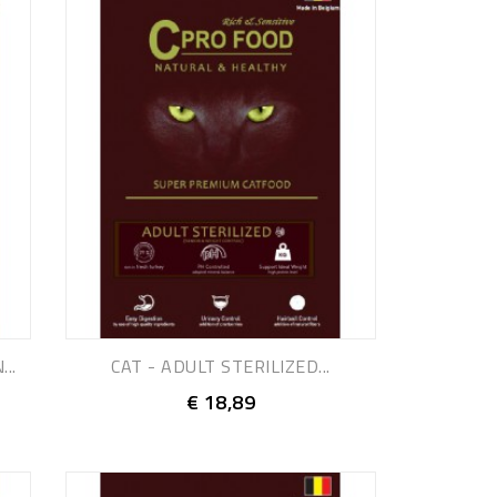
..
CAT - ADULT STERILIZED...
€ 18,89