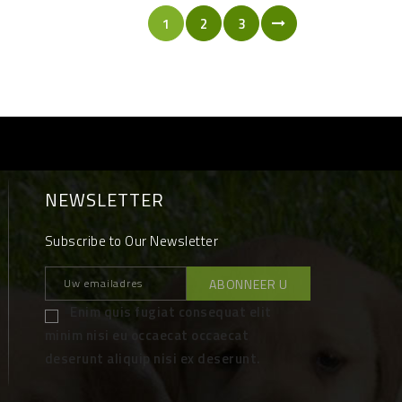
1
2
3
NEWSLETTER
Subscribe to Our Newsletter
Enim quis fugiat consequat elit
minim nisi eu occaecat occaecat
deserunt aliquip nisi ex deserunt.