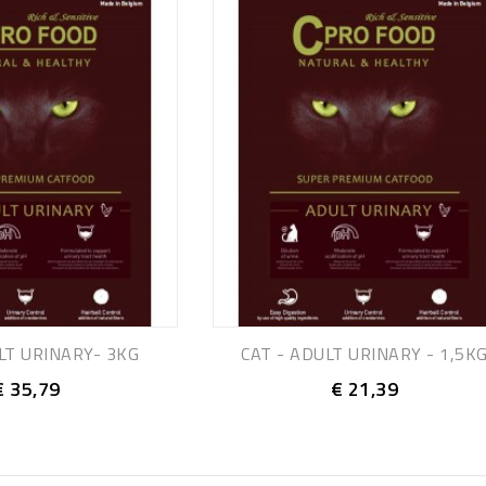
LT URINARY- 3KG
CAT - ADULT URINARY - 1,5K
€ 35,79
€ 21,39