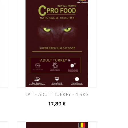
CAT - ADULT TURKEY - 1,5KG
17,89 €