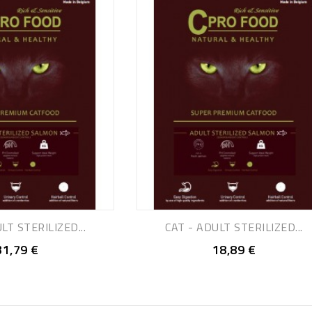
LT STERILIZED...
CAT - ADULT STERILIZED...
31,79 €
18,89 €