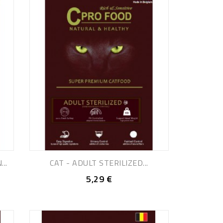
..
CAT - ADULT STERILIZED...
5,29 €