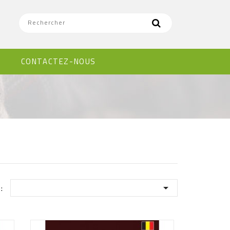
CONTACTEZ-NOUS
E

: