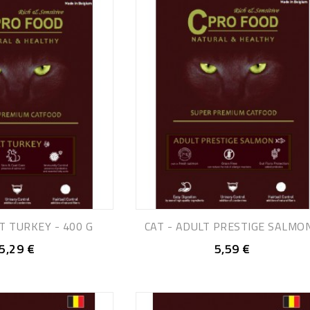
T TURKEY - 400 G
CAT - ADULT PRESTIGE SALMON.
5,29 €
5,59 €