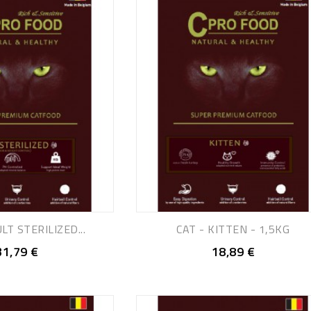
LT STERILIZED...
CAT - KITTEN - 1,5KG
31,79 €
18,89 €