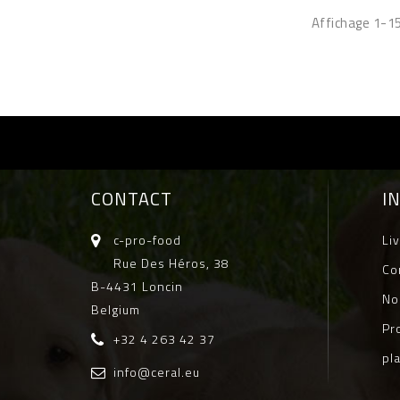
Affichage 1-15
CONTACT
I
c-pro-food
Li
Rue Des Héros, 38
Co
B-4431 Loncin
No
Belgium
Pr
+32 4 263 42 37
pl
info@ceral.eu