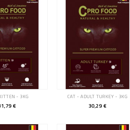
KITTEN - 3KG
CAT - ADULT TURKEY - 3KG
31,79 €
30,29 €