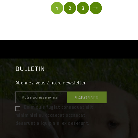
1
2
3
BULLETIN
Abonnez-vous à notre newsletter
Enim quis fugiat consequat elit
minim nisi eu occaecat occaecat
deserunt aliquip nisi ex deserunt.