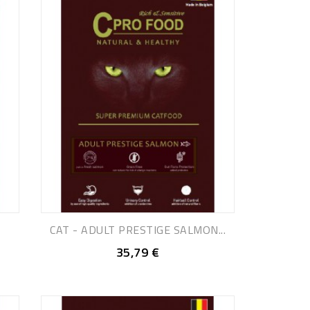
CAT - ADULT PRESTIGE SALMON...
35,79 €