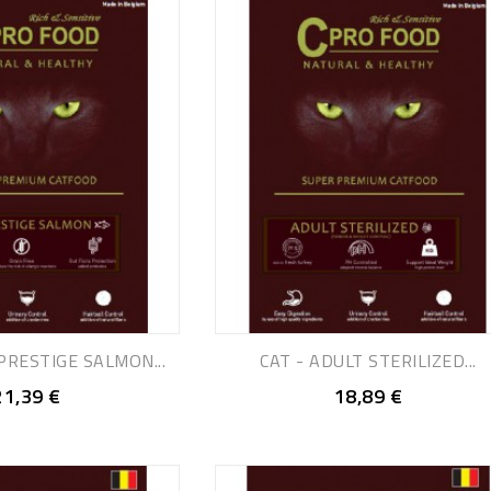
PRESTIGE SALMON...
CAT - ADULT STERILIZED...
21,39 €
18,89 €