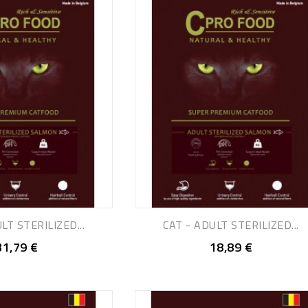
LT STERILIZED...
CAT - ADULT STERILIZED...
31,79 €
18,89 €