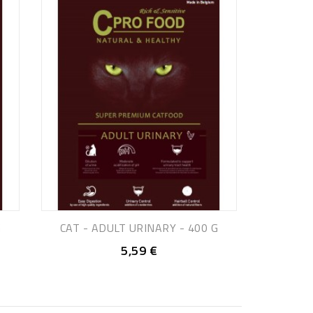
G
CAT - ADULT URINARY - 400 G
5,59 €