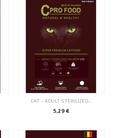
CAT - ADULT STERILIZED...
5,29 €