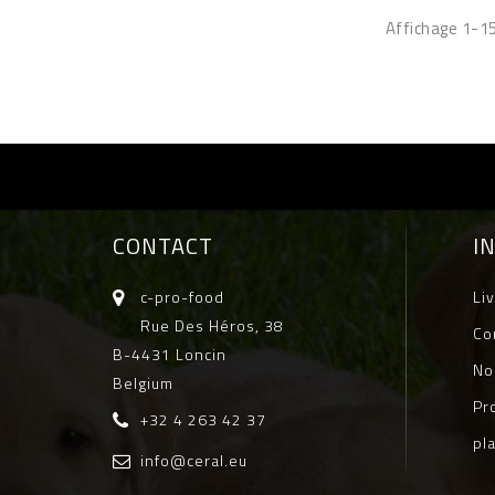
Affichage 1-15
CONTACT
I
c-pro-food
Li
Rue Des Héros, 38
Co
B-4431 Loncin
No
Belgium
Pr
+32 4 263 42 37
pl
info@ceral.eu