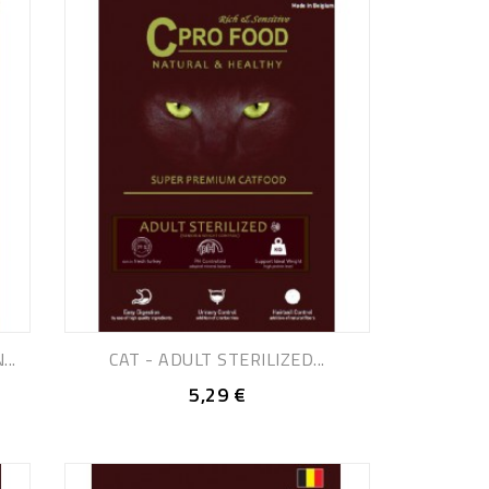
..
CAT - ADULT STERILIZED...
5,29 €