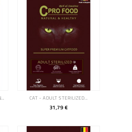
..
CAT - ADULT STERILIZED...
31,79 €