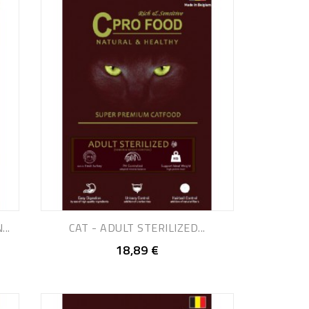
..
CAT - ADULT STERILIZED...
18,89 €