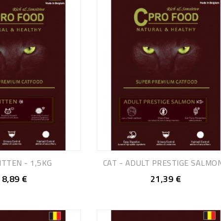
KITTEN - 1,5KG
CAT - ADULT PRESTIGE SALMON.
18,89 €
21,39 €