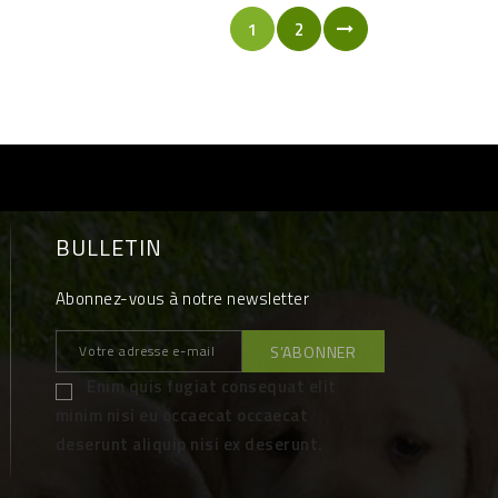
1
2
BULLETIN
Abonnez-vous à notre newsletter
Enim quis fugiat consequat elit
minim nisi eu occaecat occaecat
deserunt aliquip nisi ex deserunt.