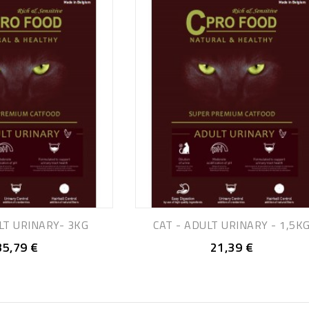
LT URINARY- 3KG
CAT - ADULT URINARY - 1,5K
35,79 €
21,39 €