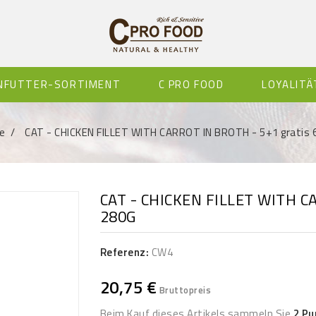
ENFUTTER-SORTIMENT
C PRO FOOD
LOYALITÄ
e
CAT - CHICKEN FILLET WITH CARROT IN BROTH - 5+1 gratis 
CAT - CHICKEN FILLET WITH CA
SONDERPREIS!
280G
Referenz:
CW4
20,75 €
Bruttopreis
Beim Kauf dieses Artikels sammeln Sie
2
Pu