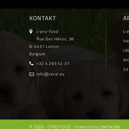
KONTAKT
A
c-pro-food
Li
Rue Des Héros, 38
Ve
B-4431 Loncin
UN
Belgium
An
+32 4 263 42 37
Si
info@ceral.eu
© 2026 - CPRO FOOD - Powered by
LEMONLINE