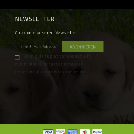
NEWSLETTER
Abonniere unseren Newsletter
Enim quis fugiat consequat elit
minim nisi eu occaecat occaecat
deserunt aliquip nisi ex deserunt.