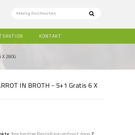
TSAKTION
KONTAKT
6 X 280G
RROT IN BROTH - 5+1 Gratis 6 X
nkte
. Ihre heutige Bestellung umfasst dann
2