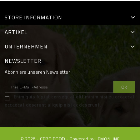
STORE INFORMATION
ARTIKEL
UNTERNEHMEN
NEWSLETTER
Abonniere unseren Newsletter
Enim quis fugiat consequat elit minim nisi eu occaecat
occaecat deserunt aliquip nisi ex deserunt.
© 2026 - CPRO FOOD - Powered by
LEMONLINE