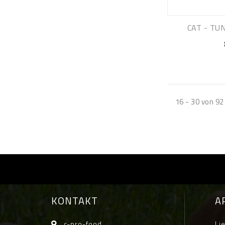
CAT - TUN
16 - 30 von 92 
KONTAKT
A
c-pro-food
Li