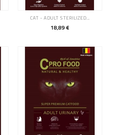
CAT - ADULT STERILIZED...
18,89 €