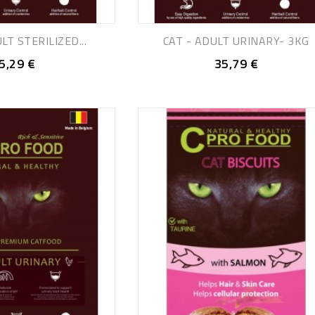
LT STERILIZED...
CAT - ADULT URINARY- 3KG
5,29 €
35,79 €