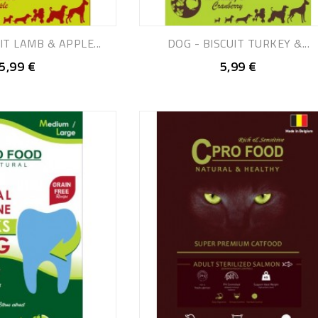
IT LAMB & APPLE...
DOG - BISCUIT TURKEY &...
5,99 €
5,99 €