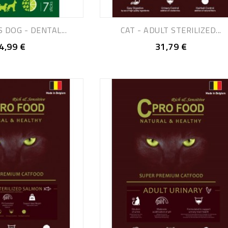
 DOG - DENTAL...
CAT - ADULT STERILIZED...
4,99 €
31,79 €