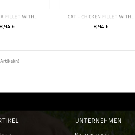
A FILLET WITH...
CAT - CHICKEN FILLET WITH...
8,94 €
8,94 €
Artikel(n)
RTIKEL
UNTERNEHMEN
eferung
Mes commandes