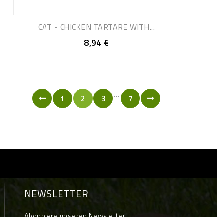
CAT - CHICKEN TARTARE WITH...
8,94 €
…
1
2
3
7
NEWSLETTER
Abonniere unseren Newsletter