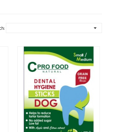

ch: